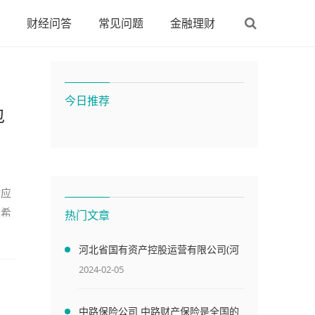
财经问答
常见问题
金融理财
今日推荐
包
对应
是希
热门文章
河北省国有资产控股运营有限公司(河
北国资委下属128家企业名单)
2024-02-05
中路保险公司 中路财产保险是全国的