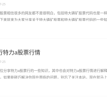
7-25
股票相信很多的网友都不是很明白，包括特大磷矿股票代码也是一
下来就来为大家分享关于特大磷矿股票和特大磷矿股票代码的一些
收藏，免得下次来找不到哦，下面我们开...
行特力a股票行情
7-25
位分享特力a股票行的一些知识，其中也会对特力a股票行情进行解
，如果能碰巧解决你现在面临的问题，别忘了关注本站，现在就马