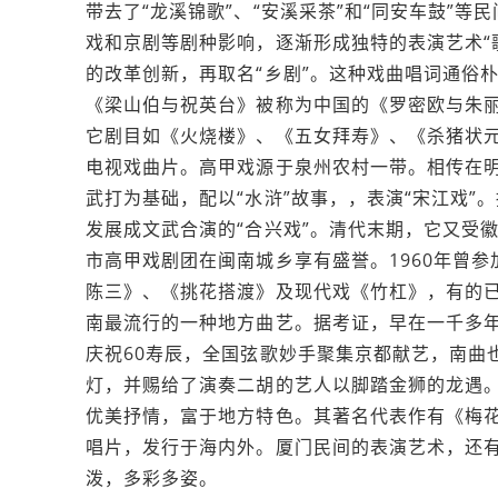
带去了“龙溪锦歌”、“安溪采茶”和“同安车鼓”
戏和京剧等剧种影响，逐渐形成独特的表演艺术“歌
的改革创新，再取名“乡剧”。这种戏曲唱词通俗
《梁山伯与祝英台》被称为中国的《罗密欧与朱
它剧目如《火烧楼》、《五女拜寿》、《杀猪状
电视戏曲片。高甲戏源于泉州农村一带。相传在
武打为基础，配以“水浒”故事，，表演“宋江戏
发展成文武合演的“合兴戏”。清代末期，它又受
市高甲戏剧团在闽南城乡享有盛誉。1960年曾
陈三》、《挑花搭渡》及现代戏《竹杠》，有的
南最流行的一种地方曲艺。据考证，早在一千多年
庆祝60寿辰，全国弦歌妙手聚集京都献艺，南曲
灯，并赐给了演奏二胡的艺人以脚踏金狮的龙遇
优美抒情，富于地方特色。其著名代表作有《梅
唱片，发行于海内外。厦门民间的表演艺术，还
泼，多彩多姿。