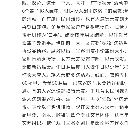
眼、探花、进士、举人、秀才（在“搏状元”活动
6个骰子掷入碗中，根据投入碗里的骰子的点数领
的活动一直在厦门民间流传。也有人邀集亲友到虎
喜登山郊游。冬至节家家户户祭祖吃汤圆。民情风
丧葬则称为“白事”。结婚成年男女结婚，以往礼
长辈主办婚事。佳期前一天，女方将“嫁妆”送达
再设宴请客。席散以后，宾客朋友不论辈份大小，
家则备酒筵接待，女方亲友应邀作陪，以示庆贺
婚或新婚舞会。生日寿辰厦门人做生日以少年16岁
作长大成人。族人亲戚要送活鸡、线面、衣料等
60花甲、母亲50寿辰，已成家的儿女要备好猪
恩。有的人家还设筵款待亲友。生儿育女民间视为
派人送到娘家报喜。满一个月，再以“油饭”分送亲
番。丧葬以往也讲排场，现在废土葬为火葬，诸
高甲戏、南乐、歌舞等四个专业文艺团体，还有
文艺组织。歌仔戏（又名乡剧）是闽南地方代表性