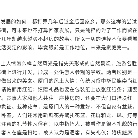
门发展的如何，都打算几年后镀金后回家乡，那么这样的尝试
基础，可未来也不打算回家发展，只是纯粹的为了工作而留在
十几年却越来越买不起房的故事。所以一切的选择不仅要看城
生活安定的影响，毕竟眼前是工作地位，未来是家庭第一。
风土人情怎么样自然风光是指先天形成的自然景观，旅游名胜
基础上进行开发，形成一处供游人参观的景致。两者区别是一
刀做出来的美女。厦门的风土人情：传统习俗中华民族崇尚红
、请帖都用红纸；馈赠礼品也要在包装纸上放张红纸条；迎娶
作。丧事人家和他人共住一座楼房的，还要在大门口挂块红
的象征。栽种花草，是厦门人的一种爱好。不但自家有盆栽，
、卧室。人们还常用新鲜花卉编扎花篮、花屏和龙、凤、灯等
应注意的礼节性习俗有：以中指指人，被看作是很不礼貌的行
；客人在座是扫地，被人认为是逐客，有失礼仪；婚庆筵席