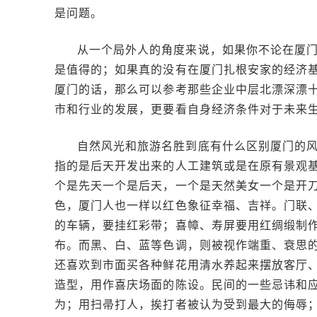
是问题。
从一个局外人的角度来说，如果你不论在厦
是值得的；如果真的没有在厦门扎根安家的经济
厦门的话，那么可以参考那些企业中层北漂深漂
市和行业的发展，更要看自身经济条件对于未来
自然风光和旅游名胜到底有什么区别厦门的
指的是后天开发出来的人工建筑或是在原有景观
个是先天一个是后天，一个是天然美女一个是开
色，厦门人也一样以红色象征幸福、吉祥。门联
的车辆，要挂红彩带；喜幛、寿屏要用红绸缎制
布。而黑、白、蓝等色调，则被视作端重、衰思
还喜欢到市面买各种鲜花用清水养起来摆放客厅
造型，用作喜庆场面的陈设。民间的一些忌讳和
为；用扫帚打人，挨打者被认为受到最大的侮辱