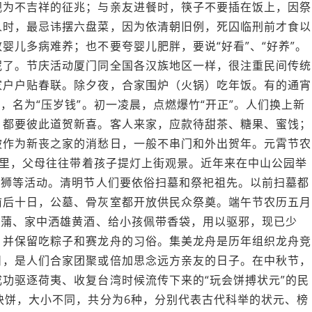
视为不吉祥的征兆；与亲友进餐时，筷子不要插在饭上，因祭
人时，最忌讳摆六盘菜，因为依清朝旧例，死囚临刑前才食以
婴儿多病难养；也不要夸婴儿肥胖，要说“好看”、“好养”。
泥了。节庆活动厦门同全国各汉族地区一样，很注重民间传统
家户户贴春联。除夕夜，合家围炉（火锅）吃年饭。有的通宵
，名为“压岁钱”。初一凌晨，点燃爆竹“开正”。人们换上新
，都要彼此道贺新喜。客人来家，应款待甜茶、糖果、蜜饯；
被作为新丧之家的消愁日，一般不串门和外出贺年。元霄节农
天夜里，父母往往带着孩子提灯上街观景。近年来在中山公园举
舞狮等活动。清明节人们要依俗扫墓和祭祀祖先。以前扫墓都
前后十日，公墓、骨灰室都开放供民众祭奠。端午节农历五月
艾蒲、家中洒雄黄酒、给小孩佩带香袋，用以驱邪，现已少
，并保留吃粽子和赛龙舟的习俗。集美龙舟是历年组织龙舟竞
日，是人们合家团聚或倍加思念远方亲友的日子。在中秋节，
功驱逐荷夷、收复台湾时候流传下来的“玩会饼搏状元”的民
块饼，大小不同，共分为6种，分别代表古代科举的状元、榜