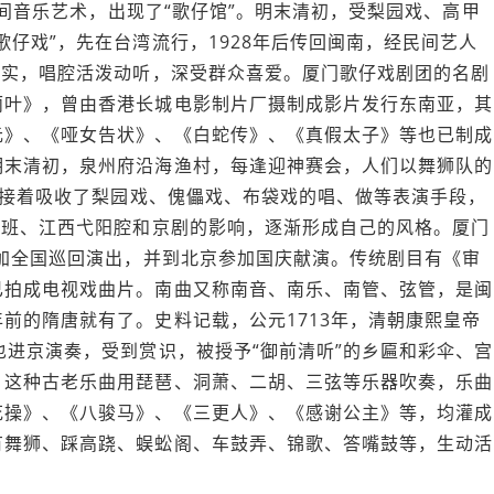
等民间音乐艺术，出现了“歌仔馆”。明末清初，受梨园戏、高甲
仔戏”，先在台湾流行，1928年后传回闽南，经民间艺人
朴实，唱腔活泼动听，深受群众喜爱。厦门歌仔戏剧团的名剧
丽叶》，曾由香港长城电影制片厂摄制成影片发行东南亚，其
元》、《哑女告状》、《白蛇传》、《真假太子》等也已制成
明末清初，泉州府沿海渔村，每逢迎神赛会，人们以舞狮队的
”。接着吸收了梨园戏、傀儡戏、布袋戏的唱、做等表演手段，
徽班、江西弋阳腔和京剧的影响，逐渐形成自己的风格。厦门
参加全国巡回演出，并到北京参加国庆献演。传统剧目有《审
已拍成电视戏曲片。南曲又称南音、南乐、南管、弦管，是闽
前的隋唐就有了。史料记载，公元1713年，清朝康熙皇帝
也进京演奏，受到赏识，被授予“御前清听”的乡匾和彩伞、宫
。这种古老乐曲用琵琶、洞萧、二胡、三弦等乐器吹奏，乐曲
花操》、《八骏马》、《三更人》、《感谢公主》等，均灌成
有舞狮、踩高跷、蜈蚣阁、车鼓弄、锦歌、答嘴鼓等，生动活