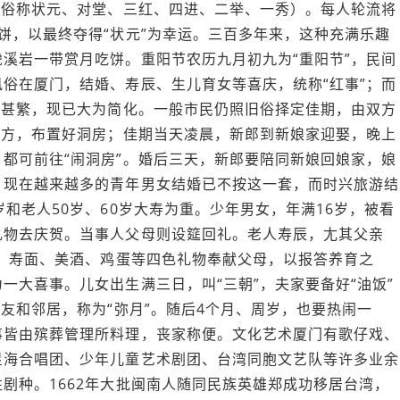
中俗称状元、对堂、三红、四进、二举、一秀）。每人轮流将
饼，以最终夺得“状元”为幸运。三百多年来，这种充满乐趣
溪岩一带赏月吃饼。重阳节农历九月初九为“重阳节”，民间
俗在厦门，结婚、寿辰、生儿育女等喜庆，统称“红事”；而
节甚繁，现已大为简化。一般市民仍照旧俗择定佳期，由双方
男方，布置好洞房；佳期当天凌晨，新郎到新娘家迎娶，晚上
都可前往“闹洞房”。婚后三天，新郎要陪同新娘回娘家，娘
。现在越来越多的青年男女结婚已不按这一套，而时兴旅游结
和老人50岁、60岁大寿为重。少年男女，年满16岁，被看
礼物去庆贺。当事人父母则设筵回礼。老人寿辰，尢其父亲
腿、寿面、美酒、鸡蛋等四色礼物奉献父母，以报答养育之
一大喜事。儿女出生满三日，叫“三朝”，夫家要备好“油饭”
友和邻居，称为“弥月”。随后4个月、周岁，也要热闹一
事皆由殡葬管理所料理，丧家称便。文化艺术厦门有歌仔戏、
星海合唱团、少年儿童艺术剧团、台湾同胞文艺队等许多业余
剧种。1662年大批闽南人随同民族英雄郑成功移居台湾，