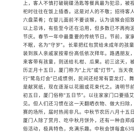
上，客人不慎打破碗碟汤匙等餐具最为犯忌，被
祀时往往在饭上插香。这是对人的不敬；招待客
六盘菜肴；在婴儿面前不要谈猴，认为谈猴会招致
以上忌讳，有些至今还在沿用，但多数已不再拘
节庆。春节一年中最重要的传统节日。节前，家
不眠，名为“守岁”。长辈把红包赏给未成年的孩童
装到族人亲戚家按辈份高低依次拜年。路遇朋友
来客带有孩童，则送给礼柑、瓜果。初三这天，
历正月十五日，厦门称为“上元”或“灯节”。当
行“鹭岛灯会”已成惯例，民间还经常有耍龙灯、
是献冥纸，现在逐渐以花圈或花束代之。清明节
初五日，厦门俗称“五日节”。以往家家门口要插
见。但人们还习惯在这一天翻晒衣物、做大扫除
赛的场所，届时热闹非凡。中秋节农历八月十五
厦门人除了赏月、吃中秋月饼外，还有一种自郑成
俗活动，极具特色，充满乐趣。中秋会饼每盒63