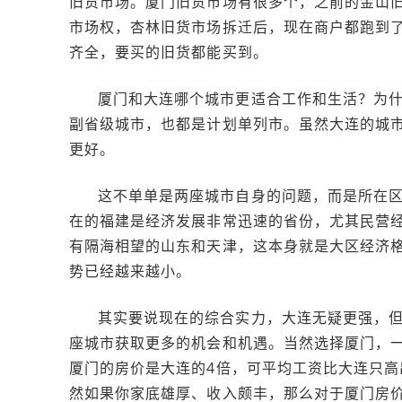
旧货市场。厦门旧货市场有很多个，之前的金山
市场权，杏林旧货市场拆迁后，现在商户都跑到
齐全，要买的旧货都能买到。
厦门和大连哪个城市更适合工作和生活？为
副省级城市，也都是计划单列市。虽然大连的城
更好。
这不单单是两座城市自身的问题，而是所在
在的福建是经济发展非常迅速的省份，尤其民营
有隔海相望的山东和天津，这本身就是大区经济
势已经越来越小。
其实要说现在的综合实力，大连无疑更强，
座城市获取更多的机会和机遇。当然选择厦门，
厦门的房价是大连的4倍，可平均工资比大连只高
然如果你家底雄厚、收入颇丰，那么对于厦门房