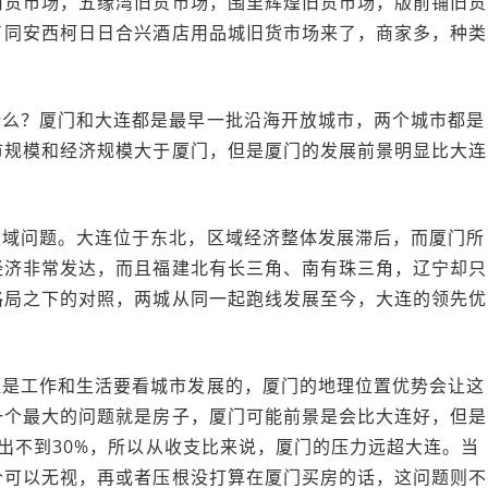
旧货市场，五缘湾旧货市场，围里辉煌旧货市场，版前铺旧货
了同安西柯日日合兴酒店用品城旧货市场来了，商家多，种类
什么？厦门和大连都是最早一批沿海开放城市，两个城市都是
市规模和经济规模大于厦门，但是厦门的发展前景明显比大连
区域问题。大连位于东北，区域经济整体发展滞后，而厦门所
经济非常发达，而且福建北有长三角、南有珠三角，辽宁却只
格局之下的对照，两城从同一起跑线发展至今，大连的领先优
但是工作和生活要看城市发展的，厦门的地理位置优势会让这
一个最大的问题就是房子，厦门可能前景是会比大连好，但是
出不到30%，所以从收支比来说，厦门的压力远超大连。当
价可以无视，再或者压根没打算在厦门买房的话，这问题则不