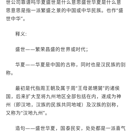
世公司靠谱吗华夏盛世是什么意思盛世华夏是什么意
思意思是指一派繁盛之景的中国或中华民族。也作“盛
世中华”。
释义:
盛世——繁荣昌盛的世界或时代；
华夏——华夏是中国的古称，同时也是汉民族的别
称。
最初是代指周王朝及属于周“王母弟甥舅”的诸侯
国，后来扩大至将九州地区全部包括在内，遂成为神
州（即汉地，汉族的民族共同地域）及汉族的别称，
又称为“汉地九州”。
造句——盛世华夏，国泰民安，处处都是一派喜气